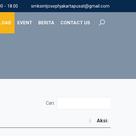
0 - 18.00
smksintjosephjakartapusat@gmail.com
LOAD
EVENT
BERITA
CONTACT US
Cari:
Aksi