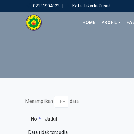
02131904023
Kota Jakarta Pusat
HOME
PROFIL
FA
Menampilkan
data
10
No
Judul
Data tidak tersedia